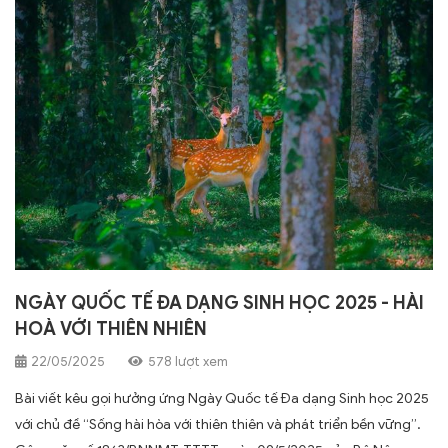
NGÀY QUỐC TẾ ĐA DẠNG SINH HỌC 2025 - HÀI
HOÀ VỚI THIÊN NHIÊN
22/05/2025
578 lượt xem
Bài viết kêu gọi hưởng ứng Ngày Quốc tế Đa dạng Sinh học 2025
với chủ đề “Sống hài hòa với thiên thiên và phát triển bền vững”.