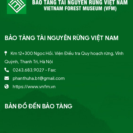
BẢO TÀNG TÀI NGUYÊN RỪNG VIỆT NAM
Km 12+300 Ngọc Hồi. Viện Điều tra Quy hoạch rừng, Vĩnh
Quỳnh, Thanh Trì, Hà Nội
0243.683.9027
- Fax:
phanthuha.bt@gmail.com
https://www.vnfm.vn
BẢN ĐỒ ĐẾN BẢO TÀNG