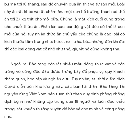
bú mẹ tới 18 tháng, sau đó chuyển qua ăn thịt và tự săn mồi. Loài
này ăn rất khỏe và rất phàm ăn, một con hổ trưởng thành có thể
ăn tới 27 kg thịt cho mỗi bữa. Chúng là mắt xích cuối cùng trong
các chuỗi thức ăn. Phần lớn các loài động vật đều có thể là con
mồi của hổ, tuy nhiên thức ăn chủ yếu của chúng là các loài có
kích thước tầm trung như: hươu, nai, trâu, bò… nhưng đến khi đói
thì các loài động vật cỡ nhỏ như thỏ, gà, vịt nó cũng không tha.
Ngoài ra, Bảo tàng còn rất nhiều mẫu động thực vật và côn
trùng vô cùng độc đáo được trưng bày để phục vụ quý khách
thăm quan, học tập và nghiên cứu. Tuy nhiên, tại thời điểm dịch
Covid diễn tiến khó lường này, các bạn tới thăm Bảo tàng Tài
nguyên rừng Việt Nam nên tuân thủ theo quy định phòng chống
dịch bệnh như không tập trung quá 15 người và luôn đeo khẩu
trang, sát khuẩn thường xuyên để bảo vệ cho mình và cộng đồng
nhé.