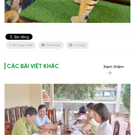
Về trang trước
Gửi email
In trang
CÁC BÀI VIẾT KHÁC
Xem thêm