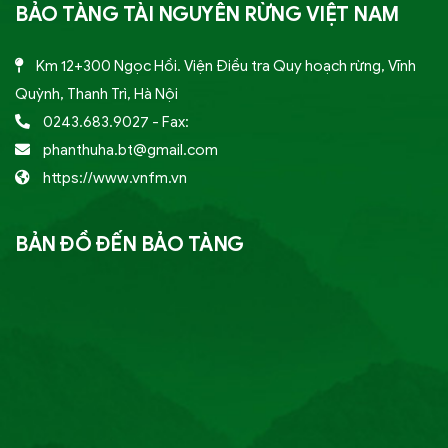
BẢO TÀNG TÀI NGUYÊN RỪNG VIỆT NAM
Km 12+300 Ngọc Hồi. Viện Điều tra Quy hoạch rừng, Vĩnh
Quỳnh, Thanh Trì, Hà Nội
0243.683.9027
- Fax:
phanthuha.bt@gmail.com
https://www.vnfm.vn
BẢN ĐỒ ĐẾN BẢO TÀNG