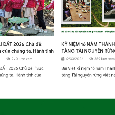
 ĐẤT 2026 Chủ đề:
KỶ NIỆM 16 NĂM THÀNH
 của chúng ta, Hành tinh
TÀNG TÀI NGUYÊN RỪN
 ta”
NAM – HÀNH TRÌNH Đ
6
270 lượt xem
12/03/2026
389 lượt xem
GÌN GIỮ DI SẢN XANH
ĐẤT 2026 Chủ đề: “Sức
Bài Viết Kỉ niệm 16 năm Thàn
úng ta, Hành tinh của
tàng Tài nguyên rừng Việt 