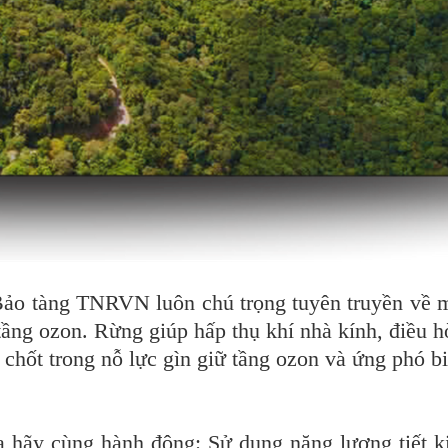
 Bảo tàng TNRVN luôn chú trọng tuyên truyền về m
tầng ozon. Rừng giúp hấp thụ khí nhà kính, điều h
 chốt trong nỗ lực gìn giữ tầng ozon và ứng phó bi
a hãy cùng hành động: Sử dụng năng lượng tiết k