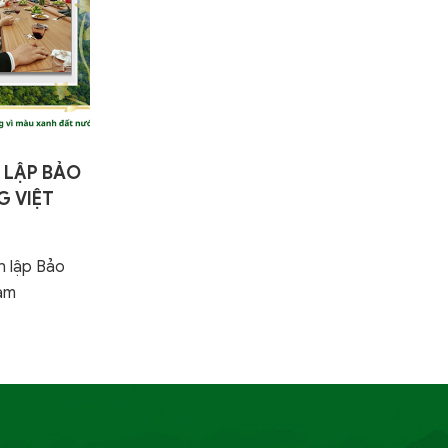
 LẬP BẢO
G VIỆT
ỒNG LÒNG
h lập Bảo
nam