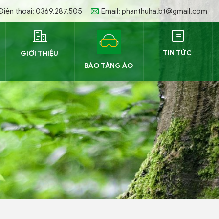
Điện thoại: 0369.287.505
Email: phanthuha.bt@gmail.com
TIN TỨC
GIỚI THIỆU
BẢO TÀNG ẢO