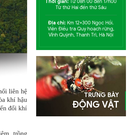
Thời gian:
Từ 08h 00 đến 17h00
Từ thứ Hai đến thứ Sáu
Địa chỉ:
Km 12+300 Ngọc Hồi.
Viện Điều tra Quy hoạch rừng,
Vĩnh Quỳnh, Thanh Trì, Hà Nội
ối liên hệ
TRƯNG BÀY
òa khí hậu
ĐỘNG VẬT
ến đổi khí
iệm, trồng