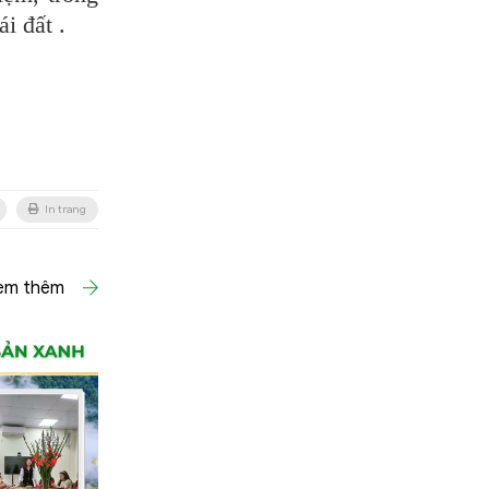
i đất .
In trang
em thêm