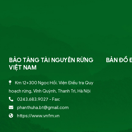
BẢO TÀNG TÀI NGUYÊN RỪNG
BẢN ĐỒ 
VIỆT NAM
Km 12+300 Ngọc Hồi. Viện Điều tra Quy
hoạch rừng, Vĩnh Quỳnh, Thanh Trì, Hà Nội
0243.683.9027
- Fax:
phanthuha.bt@gmail.com
https://www.vnfm.vn