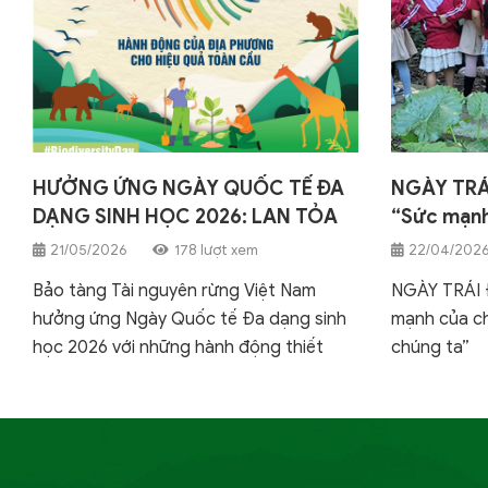
HƯỞNG ỨNG NGÀY QUỐC TẾ ĐA
NGÀY TRÁI
DẠNG SINH HỌC 2026: LAN TỎA
“Sức mạnh
THÔNG ĐIỆP "HÀNH ĐỘNG ĐỊA
của chúng
21/05/2026
178 lượt xem
22/04/202
PHƯƠNG, TÁC ĐỘNG TOÀN CẦU"
Bảo tàng Tài nguyên rừng Việt Nam
NGÀY TRÁI 
hưởng ứng Ngày Quốc tế Đa dạng sinh
mạnh của ch
học 2026 với những hành động thiết
chúng ta”
thực từ cấp địa phương để bảo vệ hệ
sinh thái toàn cầu.